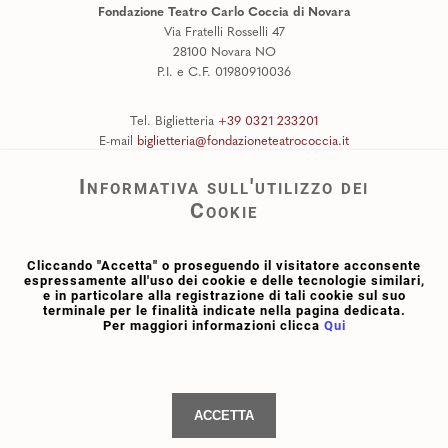
Fondazione Teatro Carlo Coccia di Novara
Via Fratelli Rosselli 47
28100 Novara NO
P.I. e C.F. 01980910036
Tel. Biglietteria
+39 0321 233201
E-mail
biglietteria@fondazioneteatrococcia.it
Tel.
+39 0321 233200
Informativa sull'utilizzo dei
E-mail
info@fondazioneteatrococcia.it
PEC
certificata@pec.fondazioneteatrococcia.it
Cookie
AMMINISTRAZIONE TRASPARENTE
Cliccando "Accetta" o proseguendo il visitatore acconsente
WHISTLEBLOWING
espressamente all'uso dei cookie e delle tecnologie similari,
e in particolare alla registrazione di tali cookie sul suo
terminale per le finalità indicate nella pagina dedicata.
ISCRIVITI ALLA NEWSLETTER
Per maggiori informazioni clicca
Qui
ISCRIVITI AL SERVIZIO WHATSAPP
SOCIAL MEDIA
|
PRIVACY POLICY
COOKIE POLICY